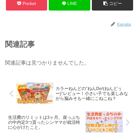
Pocket
LINE
コピー
Kanata
関連記事
関連記事は見つかりませんでした。
カラーねんどの”ねんDo!(ねんどぅ
ー)”レビュー！小さい子でも楽しみな
がら脳みそも一緒にこねこね？
生活費のリミットは3ヶ月。崖っぷち
の中内定3つ貰ったシンママが就活時
に心がけたこと。