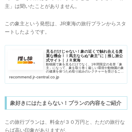
主」は聞いたことがありません。
この象主という発想は、JR東海の旅行プランからスタ
ートしたようです。
見るだけじゃない！象の近くで触れ合える貴
重な機会！！馬主ならぬ“象主”に｜推し旅公
式サイト｜ＪＲ東海
動物園で象を見るだけでなく、1年間限定の名誉「象
主」になって、象を取り巻く厳しい環境や動物園の象
の健康を保つため取り組みのレクチャーを受けること
ができます｜ＪＲ東海
recommend.jr-central.co.jp
象好きにはたまらない！プランの内容をご紹介
この旅行プランは、料金が３０万円と、ただの旅行な
らば高い印象がありますが、