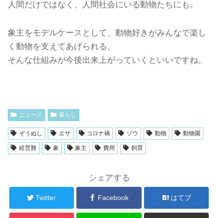
人間だけではなく、人間社会にいる動物たちにも。
象主をモデルケースとして、動物好きがみんなで楽し
く動物を支えてあげられる、
そんな仕組みが今後出来上がっていくといいですね。
ニュース
暮らし
ぞうぬし
エサ
コロナ禍
ゾウ
動物
動物園
経営難
象
象主
費用
飼育
シェアする
Twitter
Facebook
はてブ