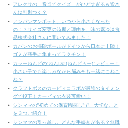
アレクサの「音当てクイズ」がひどすぎるｗ皆さ
んは判別つく？
アンパンマンポテト、いつから小さくなった
の！？サイズ変更の時期と理由を、味の素冷凍食
品株式会社さんに聞いてみました！
カバンのお掃除ボールがドイツから日本に上陸！
ゴミが勝手に集まってラクチン！
カラーねんどの”ねんDo!(ねんどぅー)”レビュー！
小さい子でも楽しみながら脳みそも一緒にこねこ
ね？
クラフトボスのカービィコラボが最強のタイミン
グで投下！カービィの衣装可愛い！
シンママの”初めての保育園探し”で、大切なこと
を３つご紹介！
シンママの引っ越し。どんな手続きがある？無職