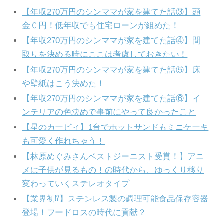
【年収270万円のシンママが家を建てた話③】頭
金０円！低年収でも住宅ローンが組めた！
【年収270万円のシンママが家を建てた話④】間
取りを決める時にここは考慮しておきたい！
【年収270万円のシンママが家を建てた話⑤】床
や壁紙はこう決めた！
【年収270万円のシンママが家を建てた話⑥】イ
ンテリアの色決めで事前にやって良かったこと
【星のカービィ】1台でホットサンドもミニケーキ
も可愛く作れちゃう！
【林原めぐみさんベストジーニスト受賞！】アニ
メは子供が見るもの！の時代から、ゆっくり移り
変わっていくステレオタイプ
【業界初⁉】ステンレス製の調理可能食品保存容器
登場！フードロスの時代に貢献？