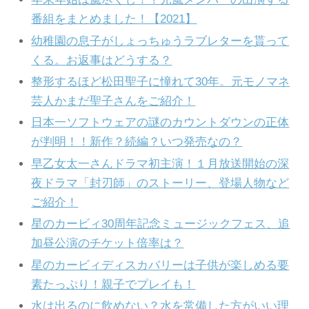
番組をまとめました！【2021】
幼稚園の息子がしょっちゅうラブレターを貰って
くる。お返事はどうする？
整形するほど松田聖子に憧れて30年。元モノマネ
芸人かまだ聖子さんをご紹介！
日本一ソフトウェアの謎のカウントダウンの正体
が判明！！新作？続編？いつ発売なの？
早乙女太一さんドラマ初主演！１月放送開始の深
夜ドラマ「封刃師」のストーリー、登場人物など
ご紹介！
星のカービィ30周年記念ミュージックフェス、追
加昼公演のチケット倍率は？
星のカービィディスカバリーは子供が楽しめる要
素たっぷり！親子でプレイも！
水は出るのに飲めない？水を常備した方がいい理