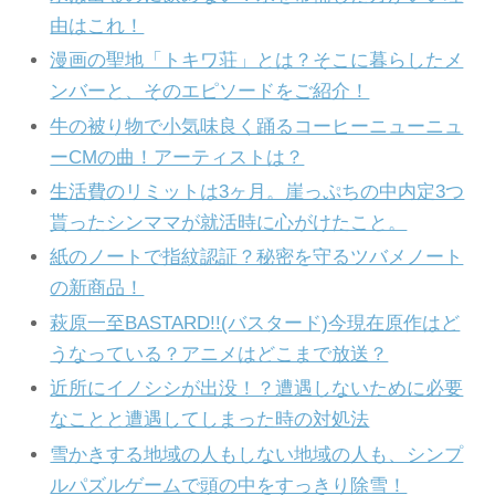
由はこれ！
漫画の聖地「トキワ荘」とは？そこに暮らしたメ
ンバーと、そのエピソードをご紹介！
牛の被り物で小気味良く踊るコーヒーニューニュ
ーCMの曲！アーティストは？
生活費のリミットは3ヶ月。崖っぷちの中内定3つ
貰ったシンママが就活時に心がけたこと。
紙のノートで指紋認証？秘密を守るツバメノート
の新商品！
萩原一至BASTARD!!(バスタード)今現在原作はど
うなっている？アニメはどこまで放送？
近所にイノシシが出没！？遭遇しないために必要
なことと遭遇してしまった時の対処法
雪かきする地域の人もしない地域の人も、シンプ
ルパズルゲームで頭の中をすっきり除雪！