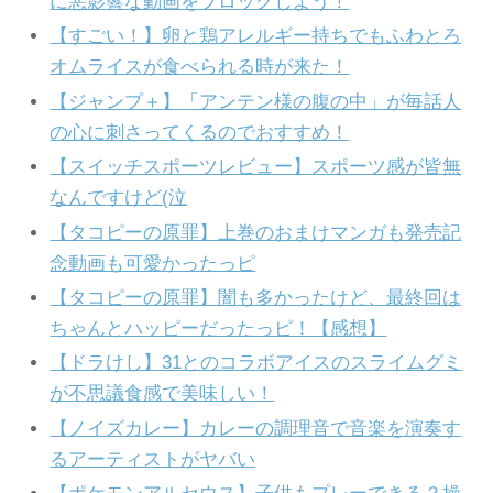
に悪影響な動画をブロックしよう！
【すごい！】卵と鶏アレルギー持ちでもふわとろ
オムライスが食べられる時が来た！
【ジャンプ＋】「アンテン様の腹の中」が毎話人
の心に刺さってくるのでおすすめ！
【スイッチスポーツレビュー】スポーツ感が皆無
なんですけど(泣
【タコピーの原罪】上巻のおまけマンガも発売記
念動画も可愛かったっピ
【タコピーの原罪】闇も多かったけど、最終回は
ちゃんとハッピーだったっピ！【感想】
【ドラけし】31とのコラボアイスのスライムグミ
が不思議食感で美味しい！
【ノイズカレー】カレーの調理音で音楽を演奏す
るアーティストがヤバい