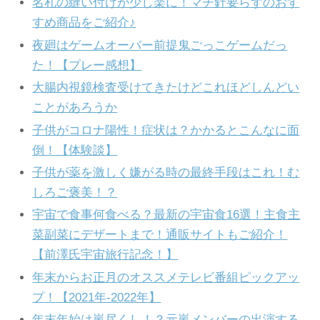
名札の縫い付けが少し楽に！マチ針要らずのおす
すめ商品をご紹介♪
夜廻はゲームオーバー前提鬼ごっこゲームだっ
た！【プレー感想】
大腸内視鏡検査受けてきたけどこれほどしんどい
ことがあろうか
子供がコロナ陽性！症状は？かかるとこんなに面
倒！【体験談】
子供が薬を激しく嫌がる時の最終手段はこれ！む
しろご褒美！？
宇宙で食事何食べる？最新の宇宙食16選！主食主
菜副菜にデザートまで！通販サイトもご紹介！
【前澤氏宇宙旅行記念！】
年末からお正月のオススメテレビ番組ピックアッ
プ！【2021年-2022年】
年末年始は嵐尽くし！？元嵐メンバーの出演する