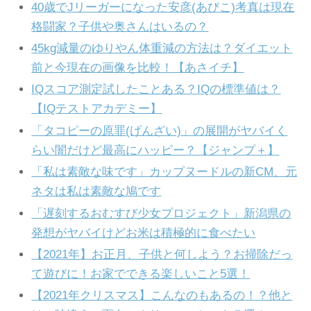
40歳でJリーガーになった安彦(あびこ)考真は現在
格闘家？子供や奥さんはいるの？
45kg減量のゆりやん体重減の方法は？ダイエット
前と今現在の画像を比較！【あさイチ】
IQスコア測定試したことある？IQの標準値は？
【IQテストアカデミー】
「タコピーの原罪(げんざい)」の展開がヤバイく
らい闇だけど最高にハッピー？【ジャンプ＋】
「私は素敵な味です」カップヌードルの新CM、元
ネタは私は素敵な鳩です
「遅刻するおむすび少女プロジェクト」新潟県の
発想がヤバイけどお米は積極的に食べたい
【2021年】お正月、子供と何しよう？お掃除だっ
て遊びに！お家でできる楽しいこと5選！
【2021年クリスマス】こんなのもあるの！？他と