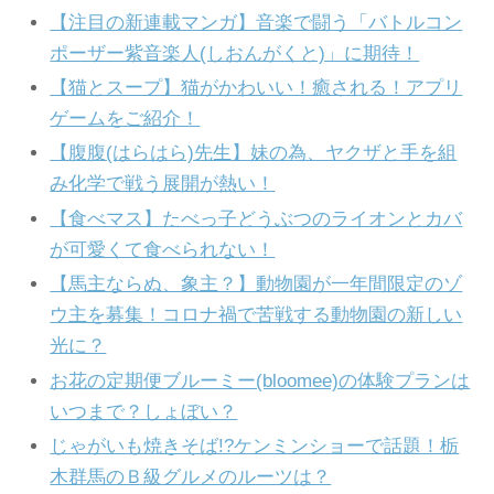
【注目の新連載マンガ】音楽で闘う「バトルコン
ポーザー紫音楽人(しおんがくと)」に期待！
【猫とスープ】猫がかわいい！癒される！アプリ
ゲームをご紹介！
【腹腹(はらはら)先生】妹の為、ヤクザと手を組
み化学で戦う展開が熱い！
【食べマス】たべっ子どうぶつのライオンとカバ
が可愛くて食べられない！
【馬主ならぬ、象主？】動物園が一年間限定のゾ
ウ主を募集！コロナ禍で苦戦する動物園の新しい
光に？
お花の定期便ブルーミー(bloomee)の体験プランは
いつまで？しょぼい？
じゃがいも焼きそば!?ケンミンショーで話題！栃
木群馬のＢ級グルメのルーツは？