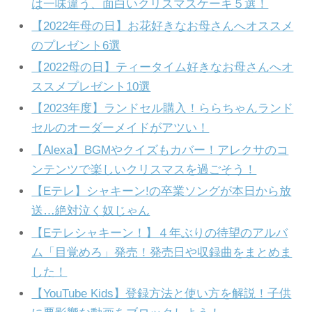
は一味違う、面白いクリスマスケーキ５選！
【2022年母の日】お花好きなお母さんへオススメ
のプレゼント6選
【2022母の日】ティータイム好きなお母さんへオ
ススメプレゼント10選
【2023年度】ランドセル購入！ららちゃんランド
セルのオーダーメイドがアツい！
【Alexa】BGMやクイズもカバー！アレクサのコ
ンテンツで楽しいクリスマスを過ごそう！
【Eテレ】シャキーン!の卒業ソングが本日から放
送…絶対泣く奴じゃん
【Eテレシャキーン！】４年ぶりの待望のアルバ
ム「目覚めろ」発売！発売日や収録曲をまとめま
した！
【YouTube Kids】登録方法と使い方を解説！子供