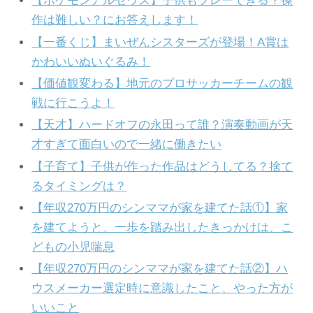
【ポケモンアルセウス】子供もプレーできる？操
作は難しい？にお答えします！
【一番くじ】まいぜんシスターズが登場！A賞は
かわいいぬいぐるみ！
【価値観変わる】地元のプロサッカーチームの観
戦に行こうよ！
【天才】ハードオフの永田って誰？演奏動画が天
才すぎて面白いので一緒に働きたい
【子育て】子供が作った作品はどうしてる？捨て
るタイミングは？
【年収270万円のシンママが家を建てた話①】家
を建てようと、一歩を踏み出したきっかけは、こ
どもの小児喘息
【年収270万円のシンママが家を建てた話②】ハ
ウスメーカー選定時に意識したこと、やった方が
いいこと