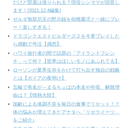
だけど部屋は借りられる？現役シンママが回答し
ます！[2021.12.4編集]
ゼルダ無双厄災の黙示録を幼稚園児と一緒にプレ
ー！楽しすぎる！
ドラゴンクエストビルダーズ２を今更プレイした
ら感動で号泣【感想】
ハワイ旅行者の間で話題の「アイランドフレン
チ」って何？【世界はほしいモノにあふれてる】
ローソンが業界生存をかけて打ち出す独自の戦略
とは【ガイアの夜明け】
五輪で有名が～まるちょばの本名や年収、解散理
由は？【情熱大陸】
加齢による体調不良を毎日の食事でリセット！？
体の悩みが増えてきたアナタへ「リセライーツ」
をご紹介♪