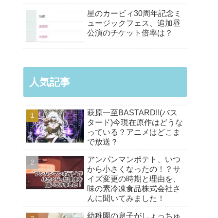
星のカービィ30周年記念ミ
ュージックフェス、追加昼
公演のチケット倍率は？
人気記事
萩原一至BASTARD!!(バス
タード)今現在原作はどうな
っている？アニメはどこま
で放送？
アンパンマンポテト、いつ
から小さくなったの！？サ
イズ変更の時期と理由を、
味の素冷凍食品株式会社さ
んに聞いてみました！
幼稚園の息子がしょっちゅ