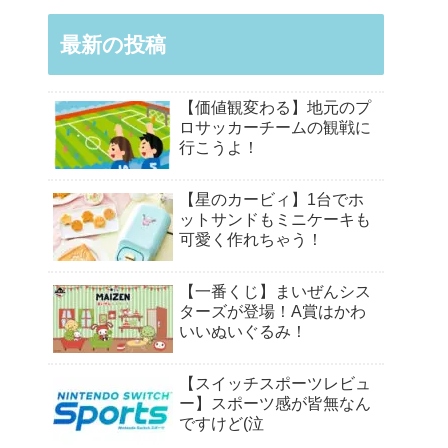
最新の投稿
【価値観変わる】地元のプ
ロサッカーチームの観戦に
行こうよ！
【星のカービィ】1台でホ
ットサンドもミニケーキも
可愛く作れちゃう！
【一番くじ】まいぜんシス
ターズが登場！A賞はかわ
いいぬいぐるみ！
【スイッチスポーツレビュ
ー】スポーツ感が皆無なん
ですけど(泣